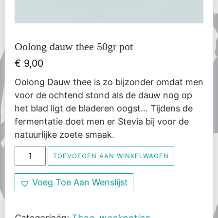
Oolong dauw thee 50gr pot
€
9,00
Oolong Dauw thee is zo bijzonder omdat men
voor de ochtend stond als de dauw nog op
het blad ligt de bladeren oogst… Tijdens de
fermentatie doet men er Stevia bij voor de
natuurlijke zoete smaak.
Oolong
TOEVOEGEN AAN WINKELWAGEN
dauw
thee
Voeg Toe Aan Wenslijst
50gr
pot
aantal
Categorieën:
Thee
,
weckpotjes