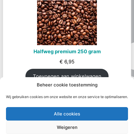
Halfweg premium 250 gram
€
6,95
Toevoegen aan winkelwagen
Beheer cookie toestemming
Voeg toe aan wenslijst
Wij gebruiken cookies om onze website en onze service te optimaliseren.
Alle cookies
Weigeren