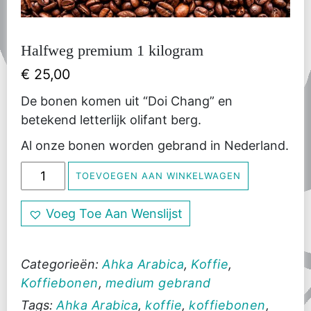
Halfweg premium 1 kilogram
€
25,00
De bonen komen uit “Doi Chang” en
betekend letterlijk olifant berg.
Al onze bonen worden gebrand in Nederland.
Halfweg
TOEVOEGEN AAN WINKELWAGEN
premium
1
Voeg Toe Aan Wenslijst
kilogram
aantal
Categorieën:
Ahka Arabica
,
Koffie
,
Koffiebonen
,
medium gebrand
Tags:
Ahka Arabica
,
koffie
,
koffiebonen
,