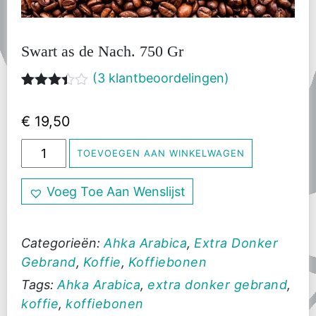
Swart as de Nach. 750 Gr
(
3
klantbeoordelingen)
Gewaardeerd
3
3.33
op
€
19,50
5
gebaseerd
Swart
op
TOEVOEGEN AAN WINKELWAGEN
klantbeoordelingen
as
de
Voeg Toe Aan Wenslijst
Nach.
750
Gr
Categorieën:
Ahka Arabica
,
Extra Donker
aantal
Gebrand
,
Koffie
,
Koffiebonen
Tags:
Ahka Arabica
,
extra donker gebrand
,
koffie
,
koffiebonen