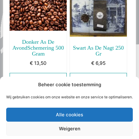
Donker As De
AvondSchemering 500
Swart As De Nagt 250
Gram
Gr
€
13,50
€
6,95
Toevoegen Aan
Toevoegen Aan
Beheer cookie toestemming
Winkelwagen
Winkelwagen
Wij gebruiken cookies om onze website en onze service te optimaliseren.
Alle cookies
Weigeren